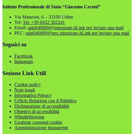
Istituto Professionale di Stato “Giacomo Ceconi”
Via Manzoni, 6 – 33100 Udine
Tel:
Tel: +39 0432 502241
Email:
udri040009@istruzione.it
Link per inviare una mail
PEC:
udri040009@pec.istruzione.it
Link per inviare una mail
Seguici su
Facebook
Instagram
Sezione Link Utili
Cookie policy
Note legali
Informativa Privacy
Ufficio Relazioni con il Pubblico
Dichiarazione di accessibilità
Obiettivi di accessibilità
Whistleblowing
Gestione consensi cookie
Amministrazione trasparente