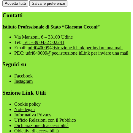
Accetta tutti
Salva le preferenze
Contatti
Istituto Professionale di Stato “Giacomo Ceconi”
Via Manzoni, 6 – 33100 Udine
Tel:
Tel: +39 0432 502241
Email:
udri040009@istruzione.it
Link per inviare una mail
PEC:
udri040009@pec.istruzione.it
Link per inviare una mail
Seguici su
Facebook
Instagram
Sezione Link Utili
Cookie policy
Note legali
Informativa Privacy
Ufficio Relazioni con il Pubblico
Dichiarazione di accessibilità
Obiettivi di accessibilità