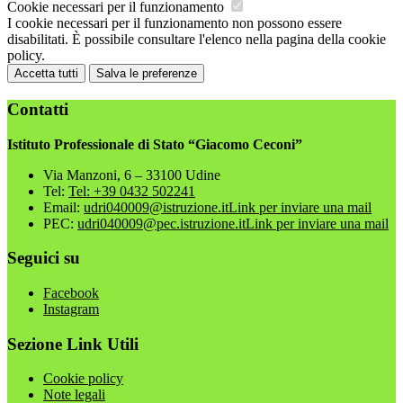
Cookie necessari per il funzionamento
I cookie necessari per il funzionamento non possono essere
disabilitati. È possibile consultare l'elenco nella pagina della cookie
policy.
Accetta tutti
Salva le preferenze
Contatti
Istituto Professionale di Stato “Giacomo Ceconi”
Via Manzoni, 6 – 33100 Udine
Tel:
Tel: +39 0432 502241
Email:
udri040009@istruzione.it
Link per inviare una mail
PEC:
udri040009@pec.istruzione.it
Link per inviare una mail
Seguici su
Facebook
Instagram
Sezione Link Utili
Cookie policy
Note legali