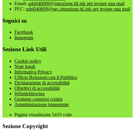
Email:
udri040009@istruzione.it
Link per inviare una mail
PEC:
udri040009@pec.istruzione.it
Link per inviare una mail
Seguici su
Facebook
Instagram
Sezione Link Utili
Cookie policy
Note legali
Informativa Privacy
Ufficio Relazioni con il Pubblico
Dichiarazione di accessibilità
Obiettivi di accessibilità
Whistleblowing
Gestione consensi cookie
Amministrazione trasparente
Pagina visualizzata
5433
volte
Sezione Copyright