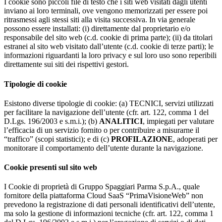
I cookie sono piccoli file di testo che i siti web visitati dagli utenti
inviano ai loro terminali, ove vengono memorizzati per essere poi
ritrasmessi agli stessi siti alla visita successiva. In via generale
possono essere installati: (i) direttamente dal proprietario e/o
responsabile del sito web (c.d. cookie di prima parte); (ii) da titolari
estranei al sito web visitato dall’utente (c.d. cookie di terze parti); le
informazioni riguardanti la loro privacy e sul loro uso sono reperibili
direttamente sui siti dei rispettivi gestori.
Tipologie di cookie
Esistono diverse tipologie di cookie: (a) TECNICI, servizi utilizzati
per facilitare la navigazione dell’utente (cfr. art. 122, comma 1 del
D.Lgs. 196/2003 e s.m.i.); (b)
ANALITICI
, impiegati per valutare
l’efficacia di un servizio fornito o per contribuire a misurarne il
“traffico” (scopi statistici); e di (c)
PROFILAZIONE
, adoperati per
monitorare il comportamento dell’utente durante la navigazione.
Cookie presenti sul sito web
I Cookie di proprietà di Gruppo Spaggiari Parma S.p.A., quale
fornitore della piattaforma Cloud SaaS “PrimaVisioneWeb” non
prevedono la registrazione di dati personali identificativi dell’utente,
ma solo la gestione di informazioni tecniche (cfr. art. 122, comma 1