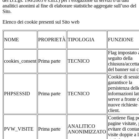
del D.Lgs. 196/2003 e s.m.i.) per l’erogazione di servizi o di dati
analitici anonimi al fine di elaborare statistiche aggregate sull’uso del
Sito.
Elenco dei cookie presenti sul Sito web
NOME
PROPRIETÀ
TIPOLOGIA
FUNZIONE
Flag impostato 
seguito della
cookies_consent
Prima parte
TECNICO
chiusura/accett
del banner sui 
Cookie di sessi
garantisce la
persistenza dell
PHPSESSID
Prima parte
TECNICO
informazioni la
server a fronte 
nuove richieste 
client.
Contiene flag pe
pagine visitate,
ANALITICO
PVW_VISITE
Prima parte
evitare di conta
ANONIMIZZATO
visite doppie a l