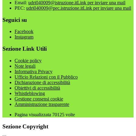
Email:
udri040009@istruzione.it
Link per inviare una mail
PEC:
udri040009@pec.istruzione.it
Link per inviare una mail
Seguici su
Facebook
Instagram
Sezione Link Utili
Cookie policy
Note legali
Informativa Privacy
Ufficio Relazioni con il Pubblico
Dichiarazione di accessibilità
Obiettivi di accessibilità
Whistleblowing
Gestione consensi cookie
Amministrazione trasparente
Pagina visualizzata
70125
volte
Sezione Copyright