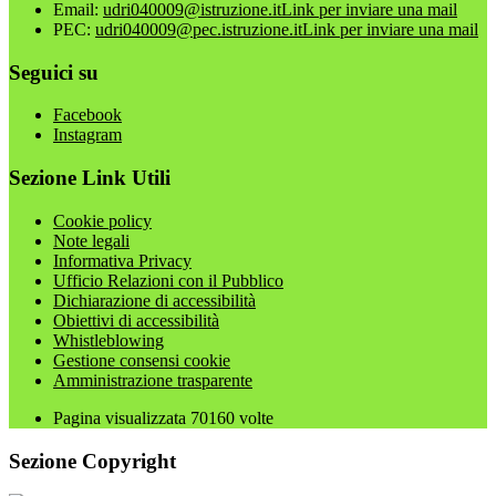
Email:
udri040009@istruzione.it
Link per inviare una mail
PEC:
udri040009@pec.istruzione.it
Link per inviare una mail
Seguici su
Facebook
Instagram
Sezione Link Utili
Cookie policy
Note legali
Informativa Privacy
Ufficio Relazioni con il Pubblico
Dichiarazione di accessibilità
Obiettivi di accessibilità
Whistleblowing
Gestione consensi cookie
Amministrazione trasparente
Pagina visualizzata
70160
volte
Sezione Copyright