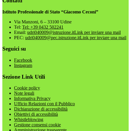
Contatti
Istituto Professionale di Stato “Giacomo Ceconi”
Via Manzoni, 6 – 33100 Udine
Tel:
Tel: +39 0432 502241
Email:
udri040009@istruzione.it
Link per inviare una mail
PEC:
udri040009@pec.istruzione.it
Link per inviare una mail
Seguici su
Facebook
Instagram
Sezione Link Utili
Cookie policy
Note legali
Informativa Privacy
Ufficio Relazioni con il Pubblico
Dichiarazione di accessibilità
Obiettivi di accessibilità
Whistleblowing
Gestione consensi cookie
Amministrazione trasparente