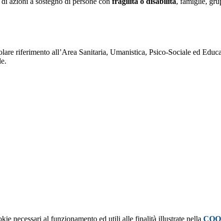
e di azioni a sostegno di persone con
fragilità o disabilità
, famiglie, gru
icolare riferimento all’Area Sanitaria, Umanistica, Psico-Sociale ed Educ
le.
kie necessari al funzionamento ed utili alle finalità illustrate nella
COO