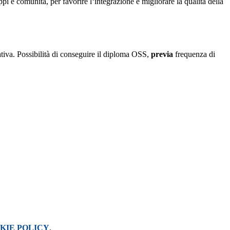
ppi e comunità, per favorire l‘integrazione e migliorare la qualità della
ativa.
Possibilità di conseguire il diploma OSS,
previa
frequenza di
KIE POLICY
.