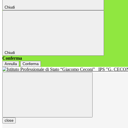
Chiudi
Chiudi
Conferma
Annulla
Conferma
IPS "G. CECON
close