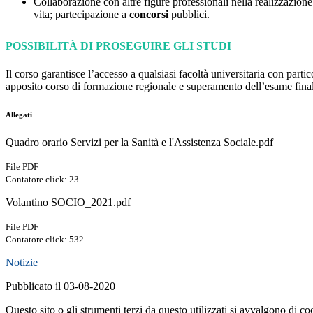
Collaborazione con altre figure professionali nella realizzazion
vita; partecipazione a
concorsi
pubblici.
POSSIBILITÀ DI PROSEGUIRE GLI STUDI
Il corso garantisce l’accesso a qualsiasi facoltà universitaria con part
apposito corso di formazione regionale e superamento dell’esame fina
Allegati
Quadro orario Servizi per la Sanità e l'Assistenza Sociale.pdf
File PDF
Contatore click: 23
Volantino SOCIO_2021.pdf
File PDF
Contatore click: 532
Notizie
Pubblicato il 03-08-2020
Questo sito o gli strumenti terzi da questo utilizzati si avvalgono di coo