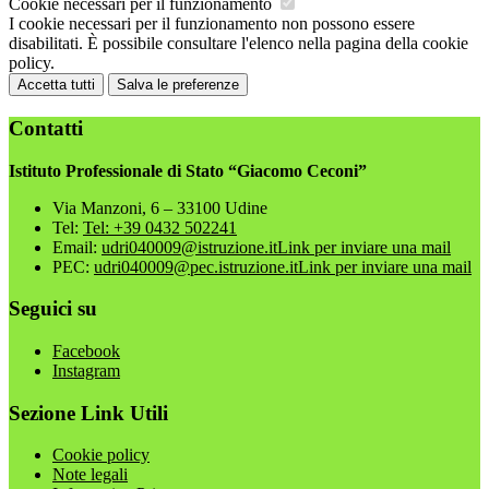
Cookie necessari per il funzionamento
I cookie necessari per il funzionamento non possono essere
disabilitati. È possibile consultare l'elenco nella pagina della cookie
policy.
Accetta tutti
Salva le preferenze
Contatti
Istituto Professionale di Stato “Giacomo Ceconi”
Via Manzoni, 6 – 33100 Udine
Tel:
Tel: +39 0432 502241
Email:
udri040009@istruzione.it
Link per inviare una mail
PEC:
udri040009@pec.istruzione.it
Link per inviare una mail
Seguici su
Facebook
Instagram
Sezione Link Utili
Cookie policy
Note legali