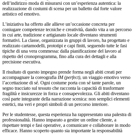
dell’indirizzo moda di misurarsi con un’esperienza autentica: la
realizzazione di costumi di scena per un balletto dal forte valore
artistico ed emotivo.
L’iniziativa ha offerto alle allieve un’occasione concreta per
coniugare competenze tecniche e creatività, dando vita a un percorso
in cui arte, tradizione e artigianato locale diventano strumenti
formativi. La classe, organizzata in gruppi di lavoro, ha progettato e
realizzato cartamodelli, prototipi e capi finiti, seguendo tutte le fasi
tipiche di una vera commessa: dalla pianificazione del lavoro al
rispetto del cronoprogramma, fino alla cura dei dettagli e alla
precisione esecutiva.
Il risultato di questo impegno prende forma negli abiti creati per
accompagnare la coreografia
IM (perfect)
, un viaggio emotivo verso
l’accettazione di sé. Ogni costume porta con sé tante parole, un
segno tracciato sul tessuto che racconta la capacità di trasformare
fragilità e insicurezze in forza e consapevolezza. Gli abiti diventano
così parte integrante della narrazione scenica: non semplici elementi
estetici, ma veri e propri simboli di un percorso interiore.
Per le studentesse, questa esperienza ha rappresentato una palestra di
professionalità. Hanno imparato a gestire un ordine cliente, a
rispettare tempi e fasi operative, a comunicare e collaborare in modo
efficace. Hanno scoperto quanto sia importante la responsabilità